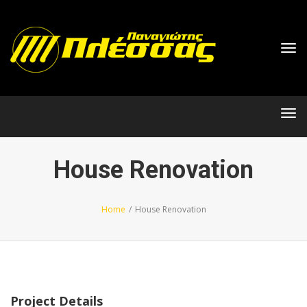
Tog
navi
Tog
navi
House Renovation
Home
/
House Renovation
Project Details