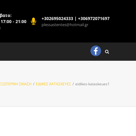
βατο:
+302695024333 | +306972071697
 17:00 - 21:00
plessastentes@hotmail.gr
ά
ΕΞΩΤΕΡΙΚΗ ΣΚΙΑΣΗ
/
ΕΙΔΙΚΕΣ ΚΑΤΑΣΚΕΥΕΣ
/
eidikes-kataskeues1